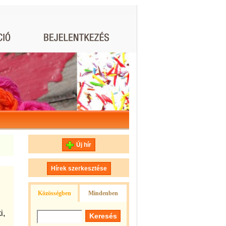
Új hír
Hírek szerkesztése
Közösségben
Mindenben
i,