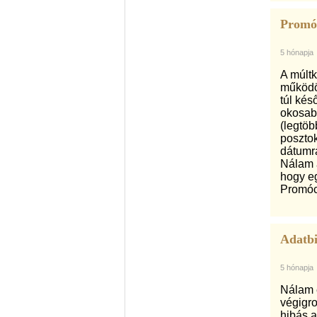
Promóc
5 hónapja
A múltk
működöt
túl kés
okosab
(legtöb
posztok
dátumra
Nálam
hogy eg
Promóc
Adatbi
5 hónapja
Nálam e
végigro
hibás a