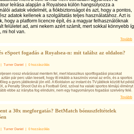
tour leírása alapján a Royalsea külön hangsúlyozza a
nálói adatok védelmét, a fiókbiztonságot és azt, hogy a pontos,
sz adatok kellenek a szolgáltatás teljes használatához. Azt is
k, hogy a platform licencre épít, és a magyar felhasználóknak
ált felületet ad, ami nekem azért számít, mert sokkal könnyebb í
, mi hol van.
Tovább
és eSport fogadás a Royalsea-n: mit találsz az oldalon?
|
Turner Daniel
|
0 hozzászólás
eljesen rossz elvárással mentem fel, mert klasszikus sportfogadási piacokat
 aztán pár perc után leesett, hogy itt inkább a kaszinós vonal az erős, és a sportos
főleg a gyors játékoknál jön elő. A főoldalon az instant és TV-játékok között fut péld
lX, a Penalty Shoot Out és a Football Grid, szóval ha valaki sportos témájú élményt
kább ebbe az irányba fog elindulni, nem egy hagyományos fogadási szelvény felé.
Tovább
lent a 30x megforgatás? BetMatch bónuszfeltételek
ően
|
Turner Daniel
|
0 hozzászólás