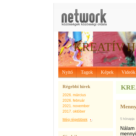
KREATÍV H
Nyitó
Tagok
Képek
Videók
KREA
Régebbi hírek
2026. március
2026. február
Mennyi
2021. november
2017. október
5 hónapja
Még régebbiek
Nálam a
mennyir