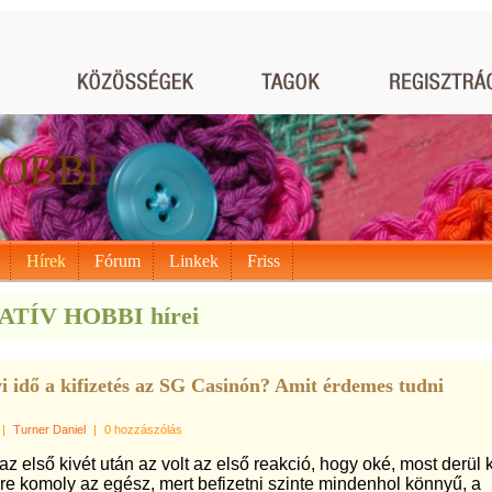
OBBI
Hírek
Fórum
Linkek
Friss
TÍV HOBBI hírei
 idő a kifizetés az SG Casinón? Amit érdemes tudni
|
Turner Daniel
|
0 hozzászólás
z első kivét után az volt az első reakció, hogy oké, most derül k
e komoly az egész, mert befizetni szinte mindenhol könnyű, a