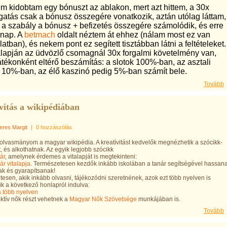
 kidobtam egy bónuszt az ablakon, mert azt hittem, a 30x
atás csak a bónusz összegére vonatkozik, aztán utólag láttam,
t a szabály a bónusz + befizetés összegére számolódik, és erre
 nap. A
betmach
oldalt néztem át ehhez (nálam most ez van
atban), és nekem pont ez segített tisztábban látni a feltételeket.
alapján az üdvözlő csomagnál 30x forgalmi követelmény van,
átékonként eltérő beszámítás: a slotok 100%-ban, az asztali
 10%-ban, az élő kaszinó pedig 5%-ban számít bele.
Tovább
vitás a wikipédiában
eres Margit
|
0 hozzászólás
lvasmányom a magyar wikipédia. A kreatívitást kedvelők megnézhetik a szócikk-
, és alkothatnak. Az egyik legjobb szócikk
ár
, amelynek érdemes a vitalapját is megtekinteni:
ár vitalapja
. Természetesen kezdők inkább iskolában a tanár segítségével hassana
k és gyarapítsanak!
esen, akik inkább olvasni, tájékozódni szeretnének, azok ezt több nyelven is
k a következő honlapról indulva:
 több nyelven
tív nők részt vehetnek a
Magyar Nők Szövetsége
munkájában is.
Tovább