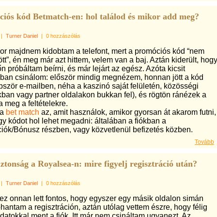
iós kód Betmatch-en: hol találod és mikor add meg?
|
Turner Daniel
|
0 hozzászólás
or majdnem kidobtam a telefont, mert a promóciós kód “nem
t”, én meg már azt hittem, velem van a baj. Aztán kiderült, hog
őn próbáltam beírni, és már lejárt az egész. Azóta kicsit
ban csinálom: először mindig megnézem, honnan jött a kód
bször e-mailben, néha a kaszinó saját felületén, közösségi
ban vagy partner oldalakon bukkan fel), és rögtön ránézek a
 meg a feltételekre.
 a
bet match
az, amit használok, amikor gyorsan át akarom futni,
y kódot hol lehet megadni: általában a fiókban a
iók/Bónusz részben, vagy közvetlenül befizetés közben.
Tovább
ztonság a Royalsea-n: mire figyelj regisztráció után?
|
Turner Daniel
|
0 hozzászólás
z onnan lett fontos, hogy egyszer egy másik oldalon simán
hantam a regisztráción, aztán utólag vettem észre, hogy félig
datokkal ment a fiók. Itt már nem csináltam ugyanezt. Az