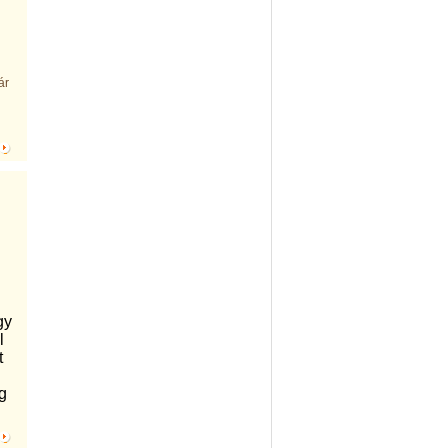
ár
gy
l
t
ég