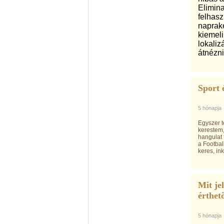
Elimina
felhasz
napraké
kiemeli
lokaliz
átnézni
Sport 
5 hónapja
Egyszer t
kerestem,
hangulat 
a Footbal
keres, in
Mit je
érthet
5 hónapja