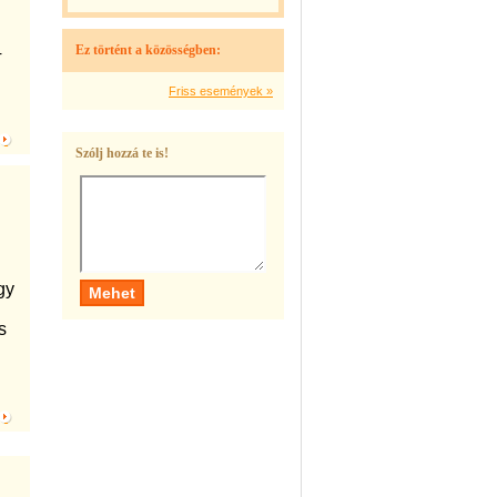
4
Ez történt a közösségben:
Friss események »
Szólj hozzá te is!
gy
s