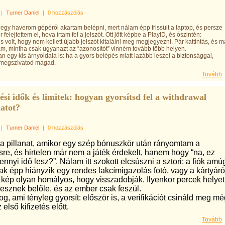
|
Turner Daniel
|
0 hozzászólás
 egy haverom gépéről akartam belépni, mert nálam épp frissült a laptop, és persze
 felejtettem el, hova írtam fel a jelszót. Ott jött képbe a PlayID, és őszintén:
 volt, hogy nem kellett újabb jelszót kitalálni meg megjegyezni. Pár kattintás, és m
am, mintha csak ugyanazt az “azonosítót” vinném tovább több helyen.
an egy kis árnyoldala is: ha a gyors belépés miatt lazább leszel a biztonsággal,
megszívatod magad.
Tovább
tési idők és limitek: hogyan gyorsítsd fel a withdrawal
atot?
|
Turner Daniel
|
0 hozzászólás
 a pillanat, amikor egy szép bónuszkör után rányomtam a
ésre, és hirtelen már nem a játék érdekelt, hanem hogy “na, ez
nnyi idő lesz?”. Nálam itt szokott elcsúszni a sztori: a fiók amú
ak épp hiányzik egy rendes lakcímigazolás fotó, vagy a kártyáró
 kép olyan homályos, hogy visszadobják. Ilyenkor percek helyet
esznek belőle, és az ember csak feszül.
og, ami tényleg gyorsít: először is, a verifikációt csináld meg m
 első kifizetés előtt.
Tovább