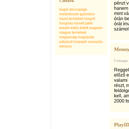
Címkék
pénzt v
hanem e
bogár
decoupage
mint vá
eredmények
gyümölcs
órán be
hazai termékek
horgolt
horgolás
húsvét
játék
órát í
kreatív
kötés
kötött
magazin
számol
magyar termékek
magyarság
magújulás
pályázat
rizspapír
szavazás
verseny
Mennyi
5 hónapja
Reggel
előző e
valami 
részt, 
feldolg
kell, a
2000 fo
PlayID