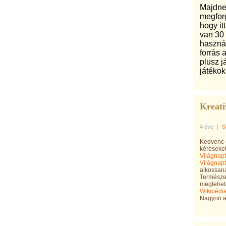
Majdnem
megforg
hogy it
van 30
használ
forrás 
plusz j
játékok
Kreatí
4 éve
|
S
Kedvenc o
kéréseket
Világnapt
Világnapt
alkossana
Természet
megteheti
Wikipédia
Nagyon ak