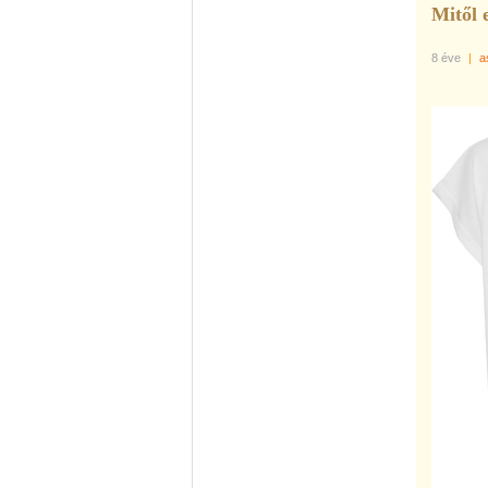
Mitől 
8 éve
|
a