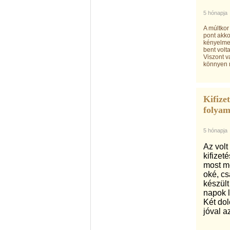
5 hónapja
A múltkor
pont akkor
kényelmes
bent volt
Viszont v
könnyen 
Kifize
folyam
5 hónapja
Az volt
kifizet
most me
oké, cs
készült
napok l
Két dol
jóval az