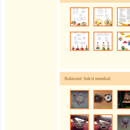
Balázsné Julcsi munkái