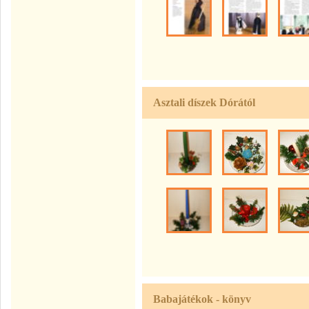
Asztali díszek Dórától
Babajátékok - könyv