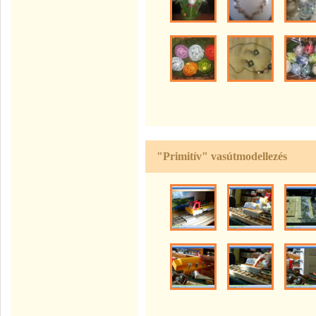
"Primitív" vasútmodellezés