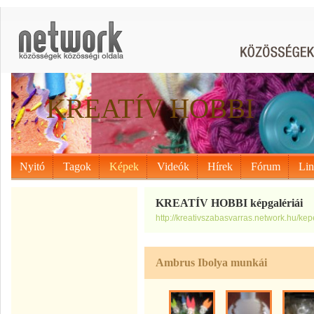
KREATÍV HOBBI
Nyitó
Tagok
Képek
Videók
Hírek
Fórum
Li
KREATÍV HOBBI képgalériái
http://kreativszabasvarras.network.hu/kep
Ambrus Ibolya munkái