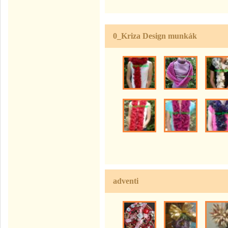
0_Kriza Design munkák
adventi