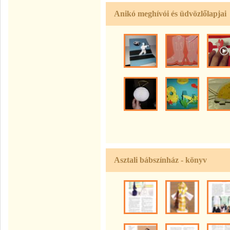
Anikó meghívói és üdvözlőlapjai
Asztali bábszínház - könyv