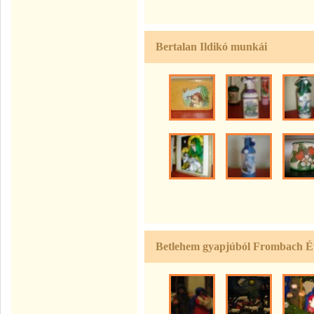
Bertalan Ildikó munkái
Betlehem gyapjúból Frombach Év