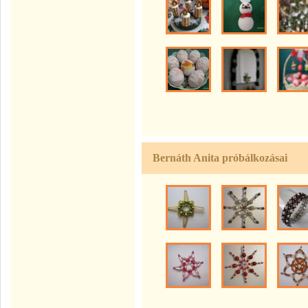
Bernáth Anita próbálkozásai