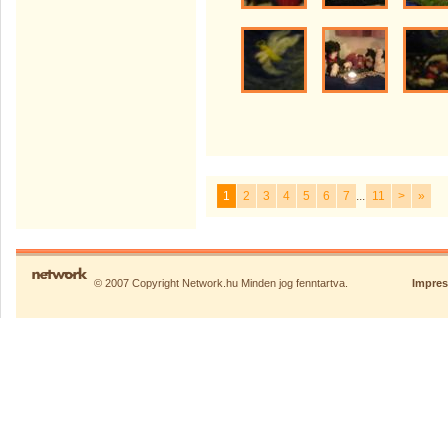
1
2
3
4
5
6
7
...
11
>
»
© 2007 Copyright Network.hu Minden jog fenntartva.
Impre