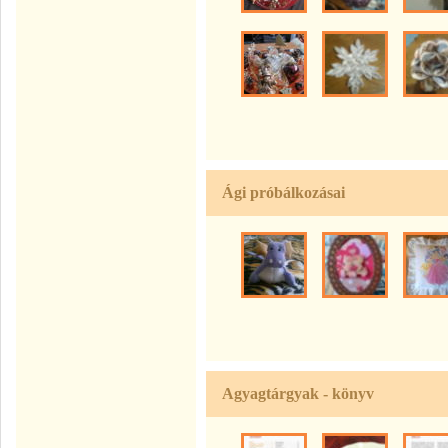
Ági próbálkozásai
Agyagtárgyak - könyv