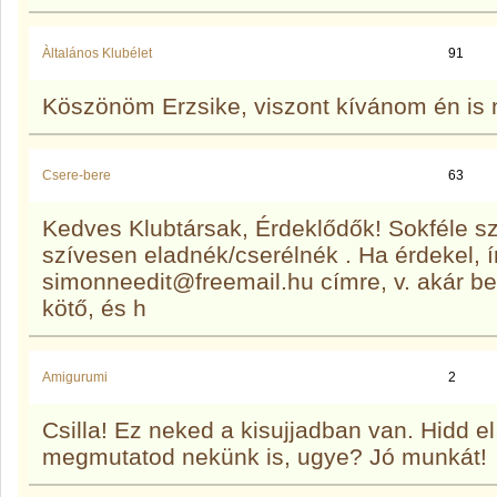
Àltalános Klubélet
91
Köszönöm Erzsike, viszont kívánom én is ne
Csere-bere
63
Kedves Klubtársak, Érdeklődők! Sokféle s
szívesen eladnék/cserélnék . Ha érdekel, í
simonneedit@freemail.hu címre, v. akár b
kötő, és h
Amigurumi
2
Csilla! Ez neked a kisujjadban van. Hidd e
megmutatod nekünk is, ugye? Jó munkát!