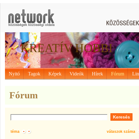
KREATÍV HOBBI
Nyitó
Tagok
Képek
Videók
Hírek
Fórum
Li
Fórum
téma
válaszok száma