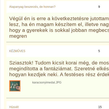
Alapanyag beszerzés, de honnan?
9
Végül én is erre a következtetésre jutotta
lesz, ha én magam készítem el, illetve 
hogy a gyerekek is sokkal jobban megbecsü
megren
KÉZMŰVES
5
Sziasztok! Tudom kicsit korai még, de mos
megindította a fantáziámat. Szeretné elké
hogyan kezdjek neki. A festéses rész érde
karacsonyimedal.JPG
Húsvét
15