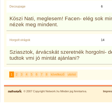
Decoupage
6
Köszi Nati, meglesem! Facen- elég sok m
nézek meg mindent.
Horgolt virágok
14
Sziasztok, árvácskát szeretnék horgolni- d
tudtok vmi jó mintát ajánlani?
1
2
3
4
5
6
7
8
következő
utolsó
© 2007 Copyright Network.hu Minden jog fenntartva.
Impre