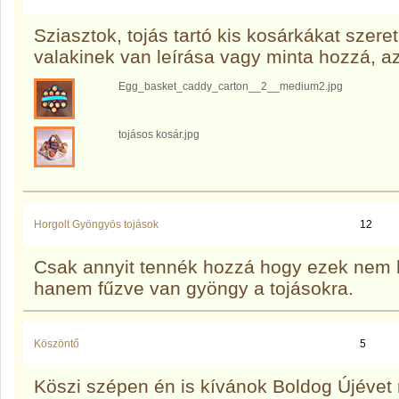
Sziasztok, tojás tartó kis kosárkákat szere
valakinek van leírása vagy minta hozzá, 
Egg_basket_caddy_carton__2__medium2.jpg
tojásos kosár.jpg
Horgolt Gyöngyös tojások
12
Csak annyit tennék hozzá hogy ezek nem h
hanem fűzve van gyöngy a tojásokra.
Köszöntő
5
Köszi szépen én is kívánok Boldog Újévet 