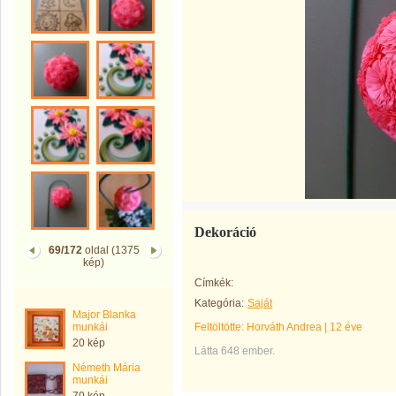
Dekoráció
69/172
oldal (1375
kép)
Címkék:
Kategória:
Saját
Major Blanka
munkái
Feltöltötte:
Horváth Andrea
|
12 éve
20 kép
Látta 648 ember.
Németh Mária
munkái