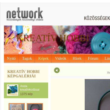
KREATÍV HOBBI
Nyitó
Tagok
Képek
Videók
Hírek
Fórum
Li
KREATÍV HOBBI
Di
KÉPGALÉRIÁI
Anda
kreatívkodásai
1375 kép