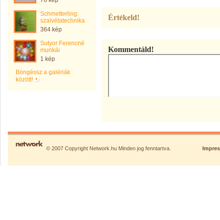
70 kép
Schmetterling:
Értékeld!
szalvétatechnika
364 kép
Sutyor Ferencné
Kommentáld!
munkái
1 kép
Böngéssz a galériák
között!
© 2007 Copyright Network.hu Minden jog fenntartva.
Impre