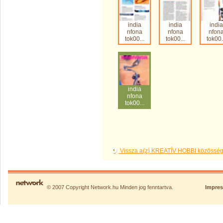
india
india
india
nfona
nfona
nfon
tok00...
tok00...
tok00.
india
nfona
tok00...
Vissza a(z) KREATÍV HOBBI közösség
© 2007 Copyright Network.hu Minden jog fenntartva.
Impre