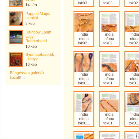
tok03...
tok03...
tok02.
14 kép
Pappné Magdi
munkái
2 kép
Rainbow Loom
india
india
india
vagy
nfona
nfona
nfon
Rubberband
tok02...
tok02...
tok02.
10 kép
Gyurmaékszerek
- könyv
16 kép
Böngéssz a galériák
india
india
india
között!
nfona
nfona
nfon
tok01...
tok01...
tok01.
india
india
india
nfona
nfona
nfon
tok01...
tok01...
tok01.