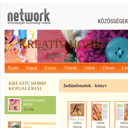
KREATÍV HOBBI
Nyitó
Tagok
Képek
Videók
Hírek
Fórum
Li
KREATÍV HOBBI
Indiánfonatok - könyv
KÉPGALÉRIÁI
Indiánfonatok -
könyv
31 kép
india
india
india
Schmetterling:karácsonyi
nfona
nfona
nfon
dekor