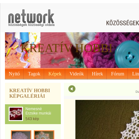
KREATÍV HOBBI
Nyitó
Tagok
Képek
Videók
Hírek
Fórum
Li
KREATÍV HOBBI
Di
KÉPGALÉRIÁI
Nemesné
Erzsike munkái
543 kép