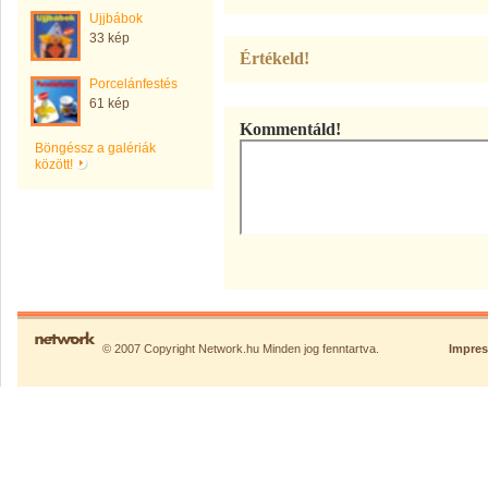
Ujjbábok
33 kép
Értékeld!
Porcelánfestés
61 kép
Kommentáld!
Böngéssz a galériák
között!
© 2007 Copyright Network.hu Minden jog fenntartva.
Impre