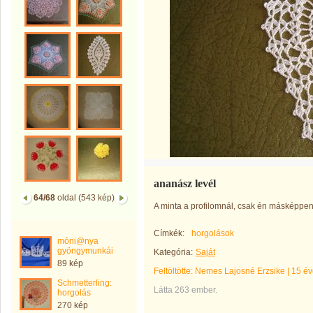
ananász levél
64/68
oldal (543 kép)
A minta a profilomnál, csak én másképpen
Címkék:
horgolások
móni@nya
gyöngymunkái
Kategória:
Saját
89 kép
Feltöltötte:
Nemes Lajosné Erzsike
|
15 év
Schmetterling:
Látta 263 ember.
horgolás
270 kép