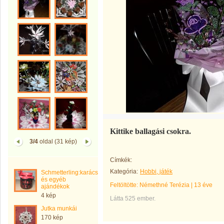
Kittike ballagási csokra.
3/4
oldal (31 kép)
Címkék:
Kategória:
Hobbi, játék
Schmetterling:karácsonyi
és egyéb
Feltöltötte:
Némethné Terézia
|
13 éve
ajándékok
4 kép
Látta 525 ember.
Jutka munkái
170 kép