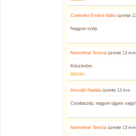
Cselenkó Ernőné Ildikó
üzente
1
Nagyon szép.
Némethné Terézia
üzente
13 éve
Köszönöm.
Előzmény
Horváth Natália
üzente
13 éve
Csodaszép, nagyon ügyes vagy!!!
Némethné Terézia
üzente
13 éve