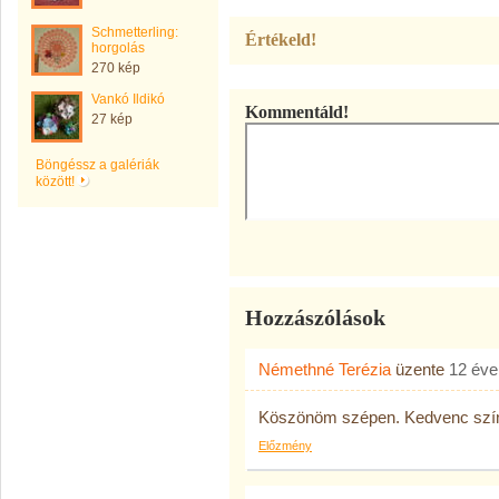
Schmetterling:
Értékeld!
horgolás
270 kép
Vankó Ildikó
Kommentáld!
27 kép
Böngéssz a galériák
között!
Hozzászólások
Némethné Terézia
üzente
12 éve
Köszönöm szépen. Kedvenc színü
Előzmény