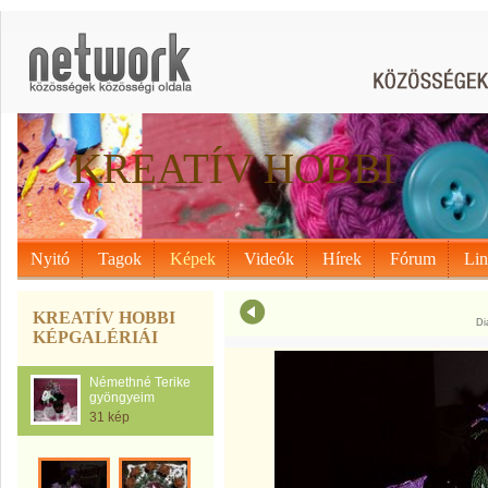
KREATÍV HOBBI
Nyitó
Tagok
Képek
Videók
Hírek
Fórum
Li
KREATÍV HOBBI
Di
KÉPGALÉRIÁI
Némethné Terike
gyöngyeim
31 kép