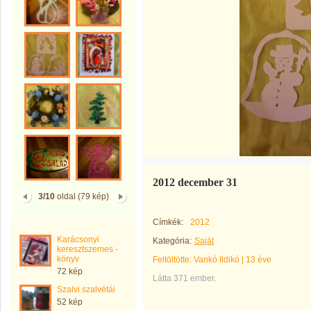
2012 december 31
3/10
oldal (79 kép)
Címkék:
2012
Karácsonyi
Kategória:
Saját
keresztszemes -
könyv
Feltöltötte:
Vankó Ildikó
|
13 éve
72 kép
Látta 371 ember.
Szalvi szalvétái
52 kép