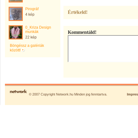
Pirográf
Értékeld!
4 kép
0_Kriza Design
munkák
Kommentáld!
22 kép
Böngéssz a galériák
között!
© 2007 Copyright Network.hu Minden jog fenntartva.
Impre