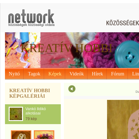
KREATÍV HOBBI
Nyitó
Tagok
Képek
Videók
Hírek
Fórum
Li
KREATÍV HOBBI
Di
KÉPGALÉRIÁI
Vankó Ildikó
alkotásai
79 kép