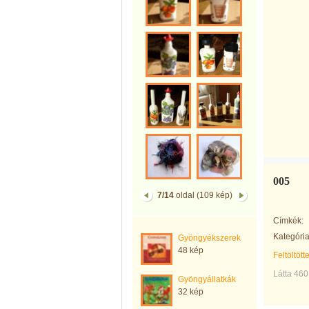
005
7/14
oldal (109 kép)
Címkék:
Kategória
Gyöngyékszerek
48 kép
Feltöltött
Látta 460
Gyöngyállatkák
32 kép