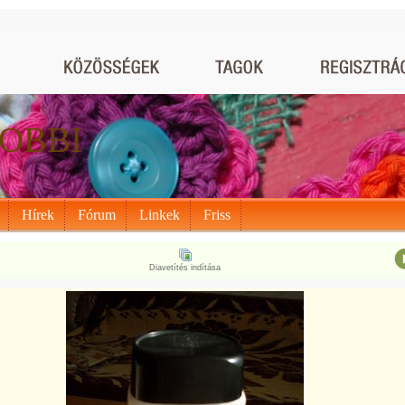
OBBI
Hírek
Fórum
Linkek
Friss
Diavetítés indítása