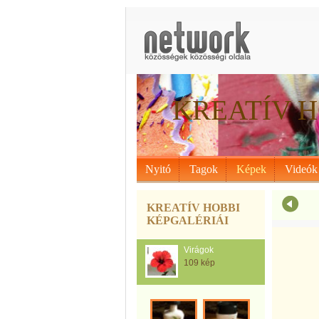
KREATÍV H
Nyitó
Tagok
Képek
Videók
KREATÍV HOBBI
KÉPGALÉRIÁI
Virágok
109 kép