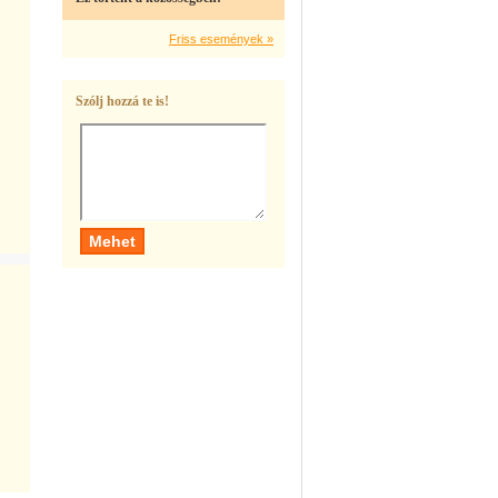
Friss események »
Szólj hozzá te is!