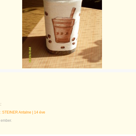
:
e:
STEINER Antalne
|
14 éve
 ember.