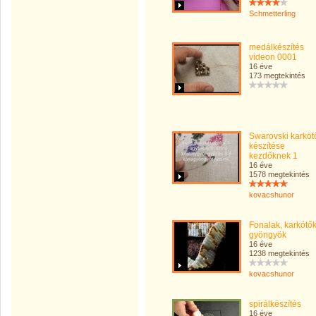
Schmetterling
medálkészítés
videon 0001
16 éve
173 megtekintés
Swarovski karköt
készítése
kezdőknek 1
16 éve
1578 megtekintés
kovacshunor
Fonalak, karkötők
gyöngyök
16 éve
1238 megtekintés
kovacshunor
spirálkészítés
16 éve