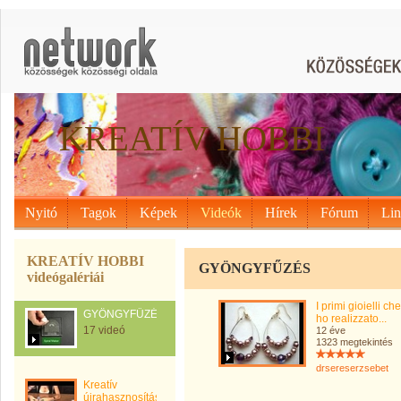
KREATÍV HOBBI
Nyitó
Tagok
Képek
Videók
Hírek
Fórum
Li
KREATÍV HOBBI
GYÖNGYFŰZÉS
videógalériái
I primi gioielli che
GYÖNGYFŰZÉS
ho realizzato...
17 videó
12 éve
1323 megtekintés
drsereserzsebet
Kreatív
újrahasznosítás