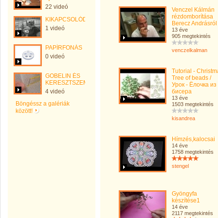
22 videó
Venczel Kálmán
rézdomborítása
KIKAPCSOLÓDÁS
Berecz Andrásról
1 videó
13 éve
905 megtekintés
PAPÍRFONÁS
venczelkalman
0 videó
Tutorial - Christ
GOBELIN ÉS
Tree of beads /
KERESZTSZEMES
Урок - Ёлочка из
4 videó
бисера
13 éve
Böngéssz a galériák
1503 megtekintés
között!
kisandrea
Hímzés,kalocsai
14 éve
1758 megtekintés
stengel
Gyöngyfa
készítése1
14 éve
2117 megtekintés