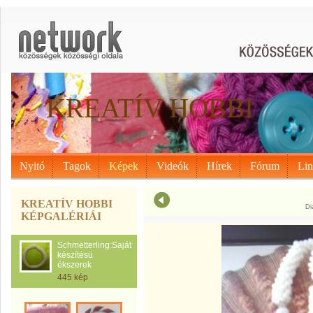
KREATÍV HOBBI
Nyitó
Tagok
Képek
Videók
Hírek
Fórum
Li
KREATÍV HOBBI
Di
KÉPGALÉRIÁI
Schmetterling:Saját
készítésü
ékszerek
445 kép