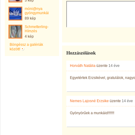
3 kép
móni@nya
gyöngymunkái
89 kép
Schmetterling-
Hímzés
4 kép
Böngéssz a galériák
között!
Hozzászólások
Horváth Natália
üzente
14 éve
Egyetértek Erzsikével, gratulálok, nagyo
Nemes Lajosné Erzsike
üzente
14 éve
Gyönyörűek a munkáid!!!!!!!