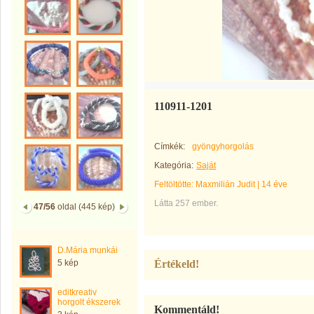
110911-1201
Címkék:
gyöngyhorgolás
Kategória:
Saját
Feltöltötte:
Maxmilián Judit
|
14 éve
Látta 257 ember.
47/56
oldal (445 kép)
D.Mária munkái
5 kép
Értékeld!
editkreativ
horgolt ékszerek
Kommentáld!