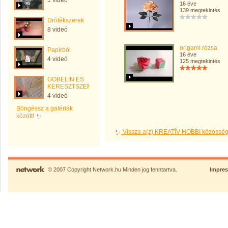
1 videó
16 éve
139 megtekintés
Drótékszerek
8 videó
origami rózsa
Papírból
16 éve
4 videó
125 megtekintés
GOBELIN ÉS
KERESZTSZEMES
4 videó
Böngéssz a galériák
között!
Vissza a(z) KREATÍV HOBBI közösség
© 2007 Copyright Network.hu Minden jog fenntartva.
Impre