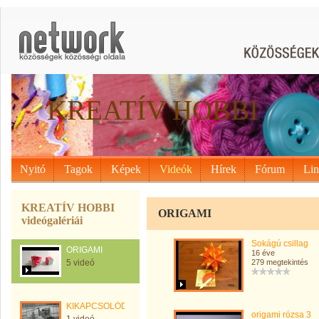
KREATÍV HOBBI
Nyitó
Tagok
Képek
Videók
Hírek
Fórum
Li
KREATÍV HOBBI
ORIGAMI
videógalériái
Sokágú csillag
ORIGAMI
16 éve
5 videó
279 megtekintés
KIKAPCSOLÓDÁS
origami rózsa 3